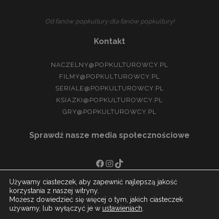
Od fanów popkultury dla fanów popkultury!
Kontakt
NACZELNY@POPKULTUROWCY.PL
FILMY@POPKULTUROWCY.PL
SERIALE@POPKULTUROWCY.PL
KSIAZKI@POPKULTUROWCY.PL
GRY@POPKULTUROWCY.PL
Sprawdź nasze media społecznościowe
FACEBOOK
INSTAGRAM
TIKTOK
Używamy ciasteczek, aby zapewnić najlepszą jakość
korzystania z naszej witryny.
Możesz dowiedzieć się więcej o tym, jakich ciasteczek
używamy, lub wyłączyć je w
ustawieniach
.