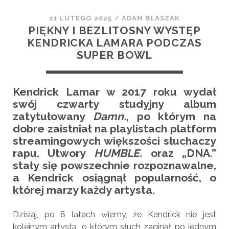
21 LUTEGO 2025
/
ADAM BŁASZAK
PIĘKNY I BEZLITOSNY WYSTĘP
KENDRICKA LAMARA PODCZAS
SUPER BOWL
Kendrick Lamar w 2017 roku wydał
swój czwarty studyjny album
zatytułowany
Damn.
, po którym na
dobre zaistniał na playlistach platform
streamingowych większości słuchaczy
rapu. Utwory
HUMBLE.
oraz „DNA.”
stały się powszechnie rozpoznawalne,
a Kendrick osiągnął popularność, o
której marzy każdy artysta.
Dzisiaj, po 8 latach wiemy, że Kendrick nie jest
kolejnym artystą, o którym słuch zaginął po jednym