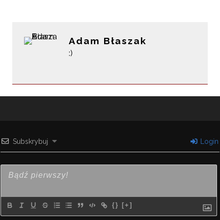
Adam Błaszak
:)
Subskrybuj
Login
{}
[+]