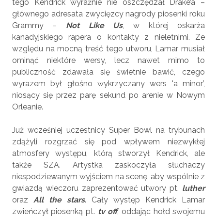
tego Kendrick wyraźnie nie oszczędzał Drake’a –
głównego adresata zwycięzcy nagrody piosenki roku
Grammy –
Not Like Us
, w której oskarża
kanadyjskiego rapera o kontakty z nieletnimi. Ze
względu na mocną treść tego utworu, Lamar musiał
ominąć niektóre wersy, lecz nawet mimo to
publiczność zdawała się świetnie bawić, czego
wyrazem był głośno wykrzyczany wers 'a minor’,
niosący się przez parę sekund po arenie w Nowym
Orleanie.
Już wcześniej uczestnicy Super Bowl na trybunach
zdążyli rozgrzać się pod wpływem niezwykłej
atmosfery występu, którą stworzył Kendrick, ale
także SZA. Artystka zaskoczyła słuchaczy
niespodziewanym wyjściem na scenę, aby wspólnie z
gwiazdą wieczoru zaprezentować utwory pt.
luther
oraz
All the stars
. Cały występ Kendrick Lamar
zwieńczył piosenką pt.
tv off
, oddając hołd swojemu