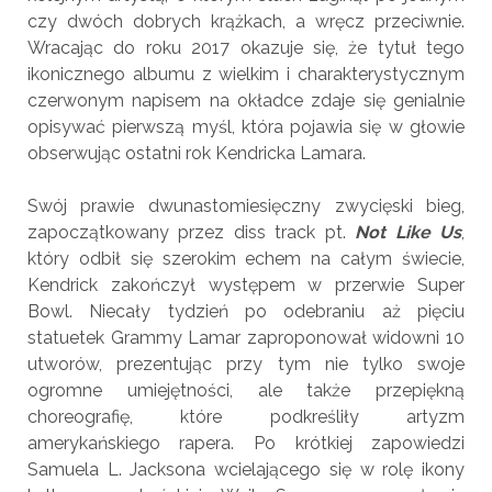
czy dwóch dobrych krążkach, a wręcz przeciwnie.
Wracając do roku 2017 okazuje się, że tytuł tego
ikonicznego albumu z wielkim i charakterystycznym
czerwonym napisem na okładce zdaje się genialnie
opisywać pierwszą myśl, która pojawia się w głowie
obserwując ostatni rok Kendricka Lamara.
Swój prawie dwunastomiesięczny zwycięski bieg,
zapoczątkowany przez diss track pt.
Not Like Us
,
który odbił się szerokim echem na całym świecie,
Kendrick zakończył występem w przerwie Super
Bowl. Niecały tydzień po odebraniu aż pięciu
statuetek Grammy Lamar zaproponował widowni 10
utworów, prezentując przy tym nie tylko swoje
ogromne umiejętności, ale także przepiękną
choreografię, które podkreśliły artyzm
amerykańskiego rapera. Po krótkiej zapowiedzi
Samuela L. Jacksona wcielającego się w rolę ikony