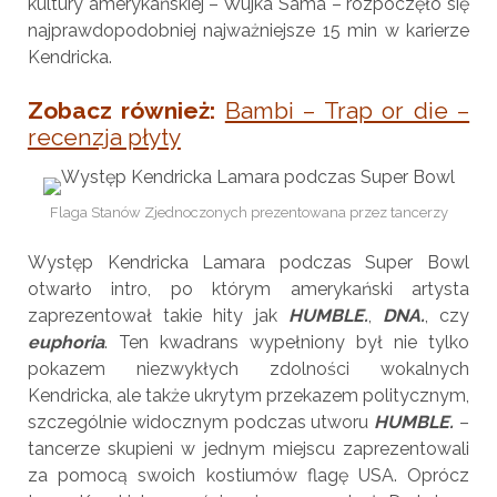
kultury amerykańskiej – Wujka Sama – rozpoczęło się
najprawdopodobniej najważniejsze 15 min w karierze
Kendricka.
Zobacz również:
Bambi – Trap or die –
recenzja płyty
Flaga Stanów Zjednoczonych prezentowana przez tancerzy
Występ Kendricka Lamara podczas Super Bowl
otwarło intro, po którym amerykański artysta
zaprezentował takie hity jak
HUMBLE.
,
DNA.
, czy
euphoria
. Ten kwadrans wypełniony był nie tylko
pokazem niezwykłych zdolności wokalnych
Kendricka, ale także ukrytym przekazem politycznym,
szczególnie widocznym podczas utworu
HUMBLE.
–
tancerze skupieni w jednym miejscu zaprezentowali
za pomocą swoich kostiumów flagę USA. Oprócz