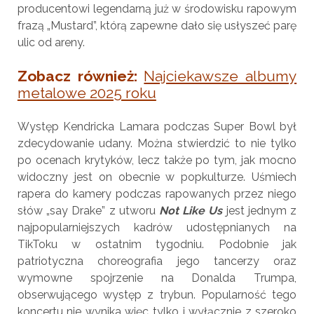
producentowi legendarną już w środowisku rapowym
frazą „Mustard”, którą zapewne dało się usłyszeć parę
ulic od areny.
Zobacz również:
Najciekawsze albumy
metalowe 2025 roku
Występ Kendricka Lamara podczas Super Bowl był
zdecydowanie udany. Można stwierdzić to nie tylko
po ocenach krytyków, lecz także po tym, jak mocno
widoczny jest on obecnie w popkulturze. Uśmiech
rapera do kamery podczas rapowanych przez niego
słów „say Drake” z utworu
Not Like Us
jest jednym z
najpopularniejszych kadrów udostępnianych na
TikToku w ostatnim tygodniu. Podobnie jak
patriotyczna choreografia jego tancerzy oraz
wymowne spojrzenie na Donalda Trumpa,
obserwującego występ z trybun. Popularność tego
koncertu nie wynika więc tylko i wyłącznie z szeroko