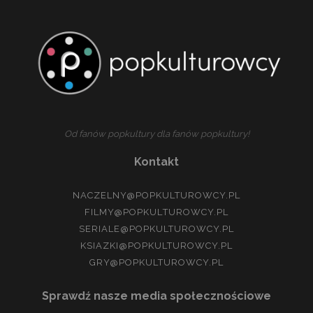
Od fanów popkultury dla fanów popkultury!
Kontakt
NACZELNY@POPKULTUROWCY.PL
FILMY@POPKULTUROWCY.PL
SERIALE@POPKULTUROWCY.PL
KSIAZKI@POPKULTUROWCY.PL
GRY@POPKULTUROWCY.PL
Sprawdź nasze media społecznościowe