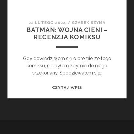
22 LUTEGO 2024
/
CZAREK SZYMA
BATMAN: WOJNA CIENI –
RECENZJA KOMIKSU
Gdy dowiedziałem się o premierze tego
komiksu, nie byłem zbytnio do niego
przekonany. Spodziewałem się…
BATMAN:
CZYTAJ WPIS
WOJNA
CIENI
–
RECENZJA
KOMIKSU