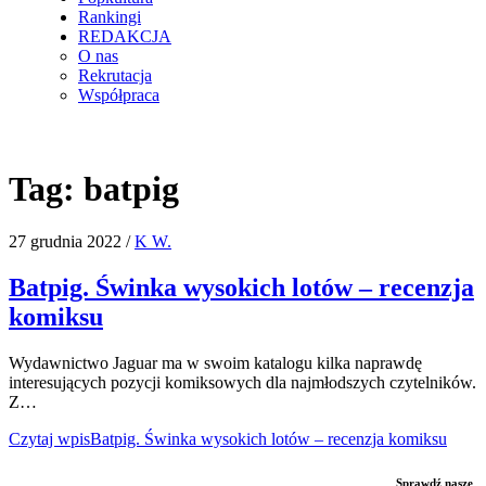
Rankingi
REDAKCJA
O nas
Rekrutacja
Współpraca
Tag:
batpig
27 grudnia 2022
/
K W.
Batpig. Świnka wysokich lotów – recenzja
komiksu
Wydawnictwo Jaguar ma w swoim katalogu kilka naprawdę
interesujących pozycji komiksowych dla najmłodszych czytelników.
Z…
Czytaj wpis
Batpig. Świnka wysokich lotów – recenzja komiksu
Sprawdź nasze