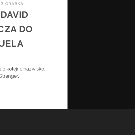
Z GRABKA
 DAVID
CZA DO
UELA
 o kolejne nazwisko.
Stranger…
HN
MBO
VID
RBOUR
ŁĄCZA