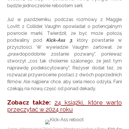
będzie jednocześnie rebootem serii.
Już w październiku, podczas rozmowy z Maggie
Lovitt z Collider, Vaughn opowiadał o potencjalnym
powrocie marki. Twierdził, że być może położą
podwaliny pod
Kick-Ass 3
, który powstanie w
przyszłości. W wywiadzie Vaughn żartował, że
„prawdopodobnie zostanie pozwany”, ponieważ
stworzył „coś tak cholernie szalonego, że jest tym
naprawdę podekscytowany”. Reżyser dodał też, że
rozważał przywrócenie postaci z dwóch poprzednich
filmów. Ale najpierw chce, aby seria nieco odżyła. Fani
czekają na nową część od ponad dekady.
Zobacz także:
24 książki, które warto
przeczytać w 2024 roku
Aaron Johnson oraz Chloë Grace Moretz na kadrze z filmu
Kick-Ass