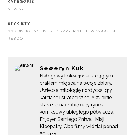
KATEGORIE
NEWSY
ETYKIETY
AARON JOHNSON
KICK-ASS
MATTHEW VAUGHN
REBOOT
Seweryn Kuk
Nałogowy kolekcjoner z ciągłym
brakiem miejsca na swoje zbiory.
Uwielbia mitologię nordycką, gry
karciane i strategiczne. Aktualnie
stara się nadrobić cały rynek
komiksowy ubiegłego półwiecza.
Enjoyer Sarniego Żniwa i Misji
Kleopatry. Oba filmy widział ponad
50 razy.