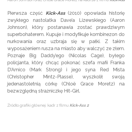
Pierwsza część
Kick-Ass
(2010) opowiada historię
zwykłego nastolatka Dave’a Lizewskiego (Aaron
Johnson), który postanawia zostać prawdziwym
superbohaterem. Kupuje i modyfikuje kombinezon do
nurkowania oraz uzbraja się w pałki. Z takim
wyposażeniem rusza na miasto aby walczyć ze złem.
Poznaje Big Daddy’ego (Nicolas Cage), byłego
policjanta, który chcąc pokonać szefa mafii Franka
D’Amico (Mark Strong) i jego syna Red Mista
(Christopher Mintz-Plasse), wyszkolił swoją
jedenastoletnią córkę (Chloë Grace Moretz) na
bezwzględną strażniczkę Hit-Girl.
Źródło grafiki głównej: kadr z filmu
Kick-Ass 2