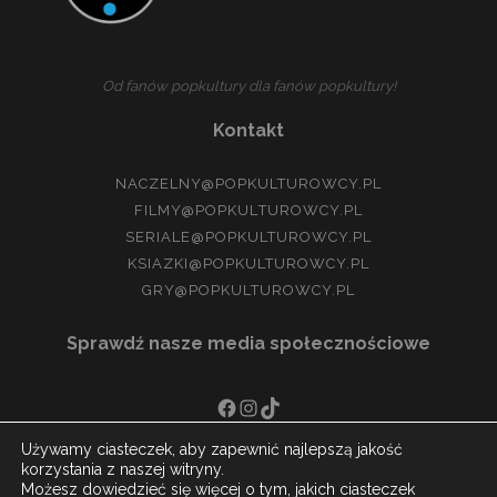
Od fanów popkultury dla fanów popkultury!
Kontakt
NACZELNY@POPKULTUROWCY.PL
FILMY@POPKULTUROWCY.PL
SERIALE@POPKULTUROWCY.PL
KSIAZKI@POPKULTUROWCY.PL
GRY@POPKULTUROWCY.PL
Sprawdź nasze media społecznościowe
FACEBOOK
INSTAGRAM
TIKTOK
Używamy ciasteczek, aby zapewnić najlepszą jakość
korzystania z naszej witryny.
Możesz dowiedzieć się więcej o tym, jakich ciasteczek