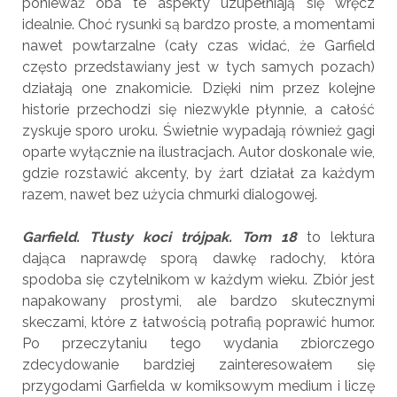
ponieważ oba te aspekty uzupełniają się wręcz
idealnie. Choć rysunki są bardzo proste, a momentami
nawet powtarzalne (cały czas widać, że Garfield
często przedstawiany jest w tych samych pozach)
działają one znakomicie. Dzięki nim przez kolejne
historie przechodzi się niezwykle płynnie, a całość
zyskuje sporo uroku. Świetnie wypadają również gagi
oparte wyłącznie na ilustracjach. Autor doskonale wie,
gdzie rozstawić akcenty, by żart działał za każdym
razem, nawet bez użycia chmurki dialogowej.
Garfield. Tłusty koci trójpak. Tom 18
to lektura
dająca naprawdę sporą dawkę radochy, która
spodoba się czytelnikom w każdym wieku. Zbiór jest
napakowany prostymi, ale bardzo skutecznymi
skeczami, które z łatwością potrafią poprawić humor.
Po przeczytaniu tego wydania zbiorczego
zdecydowanie bardziej zainteresowałem się
przygodami Garfielda w komiksowym medium i liczę