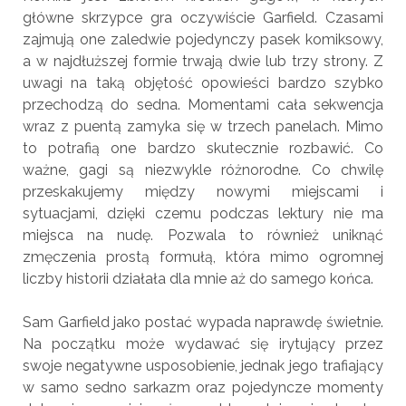
główne skrzypce gra oczywiście Garfield. Czasami
zajmują one zaledwie pojedynczy pasek komiksowy,
a w najdłuższej formie trwają dwie lub trzy strony. Z
uwagi na taką objętość opowieści bardzo szybko
przechodzą do sedna. Momentami cała sekwencja
wraz z puentą zamyka się w trzech panelach. Mimo
to potrafią one bardzo skutecznie rozbawić. Co
ważne, gagi są niezwykle różnorodne. Co chwilę
przeskakujemy między nowymi miejscami i
sytuacjami, dzięki czemu podczas lektury nie ma
miejsca na nudę. Pozwala to również uniknąć
zmęczenia prostą formułą, która mimo ogromnej
liczby historii działała dla mnie aż do samego końca.
Sam Garfield jako postać wypada naprawdę świetnie.
Na początku może wydawać się irytujący przez
swoje negatywne usposobienie, jednak jego trafiający
w samo sedno sarkazm oraz pojedyncze momenty