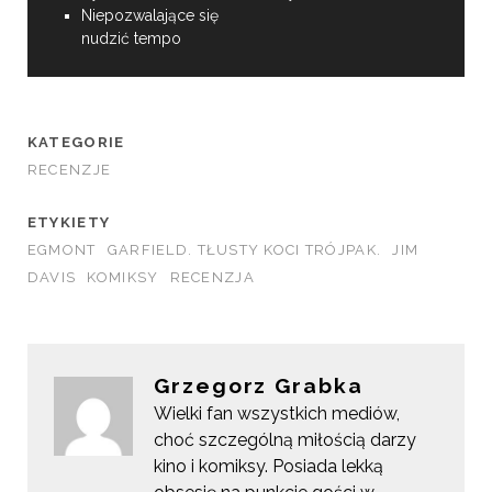
Niepozwalające się
nudzić tempo
KATEGORIE
RECENZJE
ETYKIETY
EGMONT
GARFIELD. TŁUSTY KOCI TRÓJPAK.
JIM
DAVIS
KOMIKSY
RECENZJA
Grzegorz Grabka
Wielki fan wszystkich mediów,
choć szczególną miłością darzy
kino i komiksy. Posiada lekką