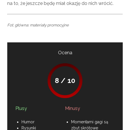
na to, że jeszcze będę miał okazję do nich wrócić.
Fot. główna: materiały promocyjne
Ocena
8 / 10
Plusy
Minusy
Humor
Momentami gagi są
Rysunki
zbyt skrótowe