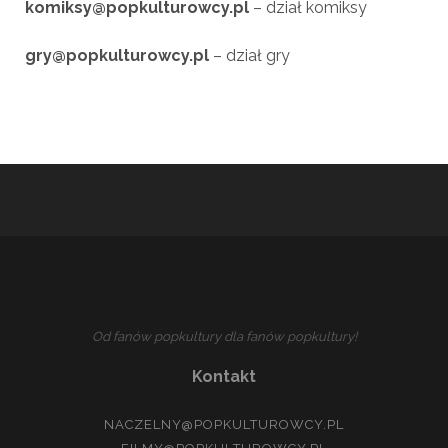
komiksy@popkulturowcy.pl
– dział komiksy
gry@popkulturowcy.pl
– dział gry
Od fanów popkultury dla fanów popkultury!
Kontakt
NACZELNY@POPKULTUROWCY.PL