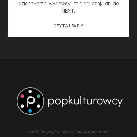
dziennikarze, wydawcy i fani odliczają dni do
NEXT…
NEXT
CZYTAJ WPIS
FEST
2025
–
ZNAMY
TEMATY
PIERWSZYCH
PANELI
DYSKUSYJNYCH
Od fanów popkultury dla fanów popkultury!