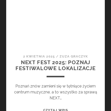
STARTUJE
JUŻ
ZA
TYDZIEŃ
2 KWIETNIA 2025
/
ZUZA GRACZYK
NEXT FEST 2025: POZNAJ
FESTIWALOWE LOKALIZACJE
Poznań znów zamieni się w tętniące życiem
centrum muzyczne, a to wszystko za sprawą
NEXT…
NEXT
CZYTAJ WPIS