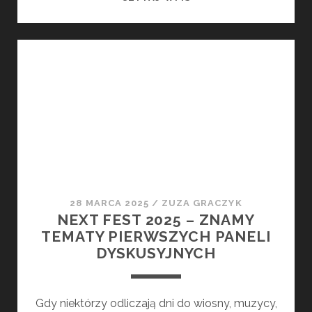
FEST
2025:
POZNAJ
FESTIWALOWE
LOKALIZACJE
28 MARCA 2025
/
ZUZA GRACZYK
NEXT FEST 2025 – ZNAMY
TEMATY PIERWSZYCH PANELI
DYSKUSYJNYCH
Gdy niektórzy odliczają dni do wiosny, muzycy,