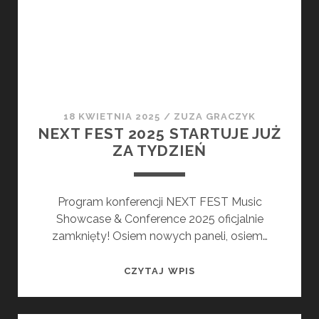
WYDARZENIA.
SEZON
FESTIWALOWY
OTWARTY!
18 KWIETNIA 2025
/
ZUZA GRACZYK
NEXT FEST 2025 STARTUJE JUŻ
ZA TYDZIEŃ
Program konferencji NEXT FEST Music
Showcase & Conference 2025 oficjalnie
zamknięty! Osiem nowych paneli, osiem…
NEXT
CZYTAJ WPIS
FEST
2025