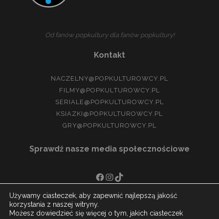
Od fanów popkultury dla fanów popkultury!
Kontakt
NACZELNY@POPKULTUROWCY.PL
FILMY@POPKULTUROWCY.PL
SERIALE@POPKULTUROWCY.PL
KSIAZKI@POPKULTUROWCY.PL
GRY@POPKULTUROWCY.PL
Sprawdź nasze media społecznościowe
FACEBOOK
INSTAGRAM
TIKTOK
Używamy ciasteczek, aby zapewnić najlepszą jakość
korzystania z naszej witryny.
Możesz dowiedzieć się więcej o tym, jakich ciasteczek