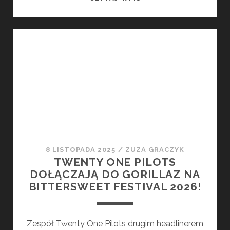
PRZEGLĄD
MIESIĄCA
–
NAJCIEKAWSZE
PREMIERY
LUTEGO
8 LISTOPADA 2025
/
ZUZA GRACZYK
TWENTY ONE PILOTS
DOŁĄCZAJĄ DO GORILLAZ NA
BITTERSWEET FESTIVAL 2026!
Zespół Twenty One Pilots drugim headlinerem