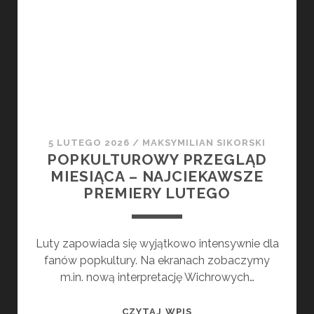
–
RECENZJA
ALBUMU.
CELEBRACJA
LUDZI
I
TRADYCJI
5 LUTEGO 2026
/
MAKSYMILIAN SIKORSKI
POPKULTUROWY PRZEGLĄD
MIESIĄCA – NAJCIEKAWSZE
PREMIERY LUTEGO
Luty zapowiada się wyjątkowo intensywnie dla
fanów popkultury. Na ekranach zobaczymy
m.in. nową interpretację Wichrowych…
POPKULTUROWY
CZYTAJ WPIS