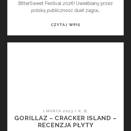
BitterSweet Festival 2026! Uwielbiany przez
polską publiczność duet zagra…
TWENTY
CZYTAJ WPIS
ONE
PILOTS
DOŁĄCZAJĄ
DO
GORILLAZ
NA
BITTERSWEET
FESTIVAL
2026!
1 MARCA 2023
/
K. B.
GORILLAZ – CRACKER ISLAND –
RECENZJA PŁYTY