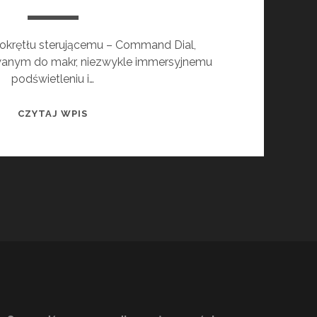
okrętłu sterującemu – Command Dial,
anym do makr, niezwykle immersyjnemu
podświetleniu i…
NOWA
CZYTAJ WPIS
KLAWIATURA
RAZER
BLACKWIDOW
V4
PRO