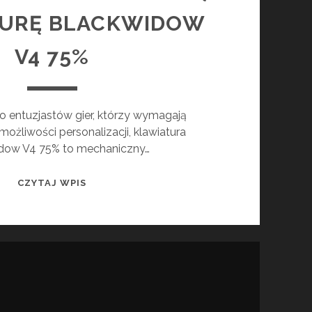
TURĘ BLACKWIDOW
V4 75%
 entuzjastów gier, którzy wymagają
ożliwości personalizacji, klawiatura
dow V4 75% to mechaniczny…
RAZER
CZYTAJ WPIS
PRZEDSTAWIA
NOWĄ
KLAWIATURĘ
BLACKWIDOW
V4
75%