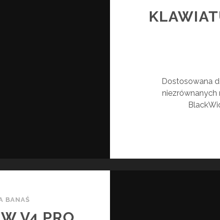
KLAWIA
Dostosowana do
niezrównanych m
BlackWi
A BANAŚ
W V4 PRO