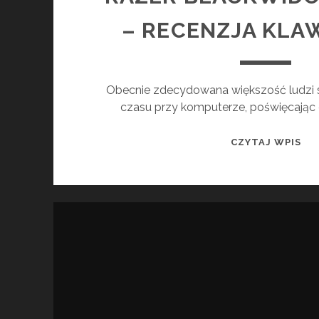
– RECENZJA KLA
Obecnie zdecydowana większość ludzi
czasu przy komputerze, poświęcając c
RA
CZYTAJ WPIS
BL
V4
PR
–
RE
KL