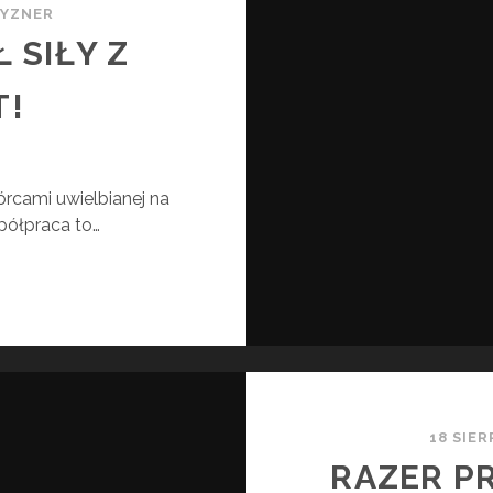
RYZNER
 SIŁY Z
T!
órcami uwielbianej na
półpraca to…
ZER
ŁĄCZYŁ
Y
NECRAFT!
18 SIER
RAZER P