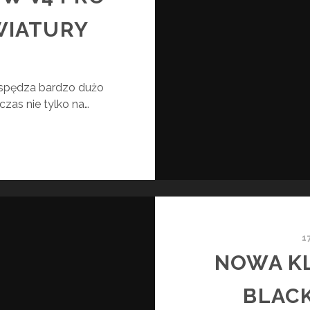
WIATURY
 spędza bardzo dużo
zas nie tylko na…
ZER
ACKWIDOW
O
CENZJA
AWIATURY
1
NOWA K
BLAC