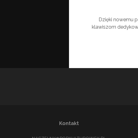
Dzięki nowemu p
klawiszom dedykow
Kontakt