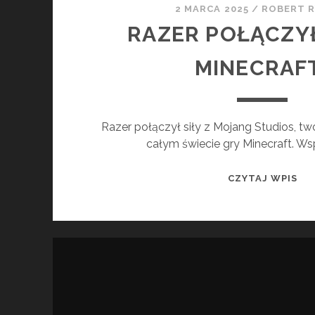
2 MARCA 2025
/
ROBERT 
RAZER POŁĄCZYŁ
MINECRAF
Razer połączył siły z Mojang Studios, tw
całym świecie gry Minecraft. Ws
RA
CZYTAJ WPIS
PO
SIŁ
Z
MI