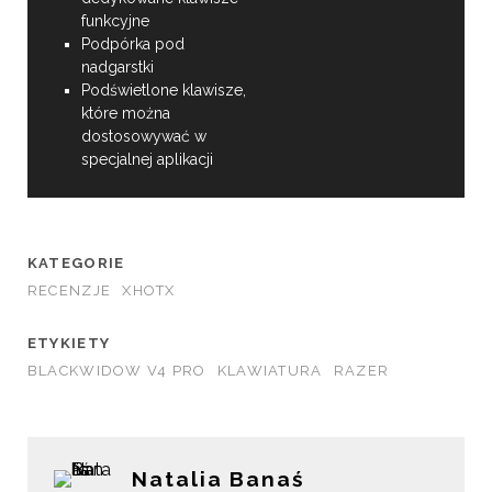
funkcyjne
Podpórka pod
nadgarstki
Podświetlone klawisze,
które można
dostosowywać w
specjalnej aplikacji
KATEGORIE
RECENZJE
XHOTX
ETYKIETY
BLACKWIDOW V4 PRO
KLAWIATURA
RAZER
Natalia Banaś