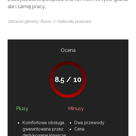
ale i samej pracy.
Obrazek główny: Razer // materiały prasowe
Ocena
8.5 / 10
Plusy
Minusy
Komfortowa obsługa,
Dwa przewody
gwarantowana przez
Cena
dedykowane klawisze