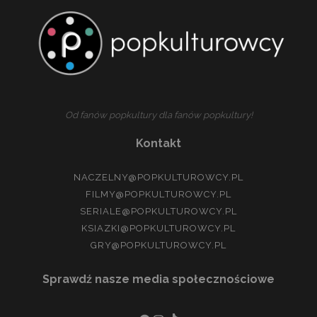
Od fanów popkultury dla fanów popkultury!
Kontakt
NACZELNY@POPKULTUROWCY.PL
FILMY@POPKULTUROWCY.PL
SERIALE@POPKULTUROWCY.PL
KSIAZKI@POPKULTUROWCY.PL
GRY@POPKULTUROWCY.PL
Sprawdź nasze media społecznościowe