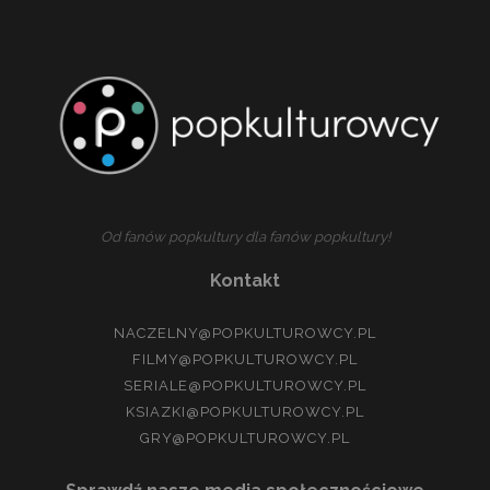
I
NIEWIELE
WIĘCEJ.
Od fanów popkultury dla fanów popkultury!
Kontakt
NACZELNY@POPKULTUROWCY.PL
FILMY@POPKULTUROWCY.PL
SERIALE@POPKULTUROWCY.PL
KSIAZKI@POPKULTUROWCY.PL
GRY@POPKULTUROWCY.PL