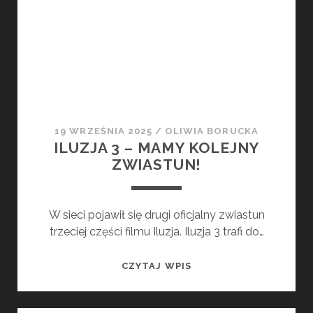
TRZY
FILMY.
JEDNA
ILUZJA.
WRÓĆ
DO
ŚWIATA,
GDZIE
19 WRZEŚNIA 2025
/
OLIWIA BORUCKA
WSZYSTKO
ILUZJA 3 – MAMY KOLEJNY
JEST
ZWIASTUN!
MOŻLIWE.
W sieci pojawił się drugi oficjalny zwiastun
trzeciej części filmu Iluzja. Iluzja 3 trafi do…
ILUZJA
CZYTAJ WPIS
3
–