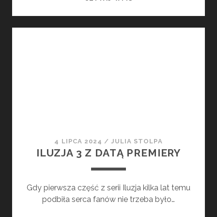
3
–
KONIEC
ZDJĘĆ
I
NOWE
NAZWISKA
W
OBSADZIE
4 LIPCA 2024
/
JULIA STOLPA
ILUZJA 3 Z DATĄ PREMIERY
Gdy pierwsza część z serii Iluzja kilka lat temu
podbiła serca fanów nie trzeba było…