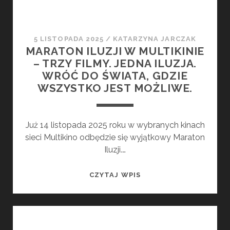
5 LISTOPADA 2025
/
KATARZYNA JARCZAK
MARATON ILUZJI W MULTIKINIE
– TRZY FILMY. JEDNA ILUZJA.
WRÓĆ DO ŚWIATA, GDZIE
WSZYSTKO JEST MOŻLIWE.
Już 14 listopada 2025 roku w wybranych kinach
sieci Multikino odbędzie się wyjątkowy Maraton
Iluzji.…
MARATON
CZYTAJ WPIS
ILUZJI
W
MULTIKINIE
–