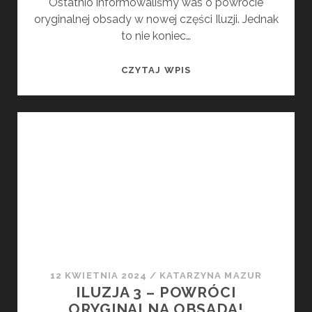
Ostatnio informowaliśmy was o powrocie
oryginalnej obsady w nowej części Iluzji. Jednak
to nie koniec…
ILUZJA
CZYTAJ WPIS
3
–
ARIANA
GREENBLATT
DOŁĄCZA
DO
OBSADY
FILMU
12 KWIETNIA 2024
/
KATARZYNA MAZUR
ILUZJA 3 – POWRÓCI
ORYGINALNA OBSADA!