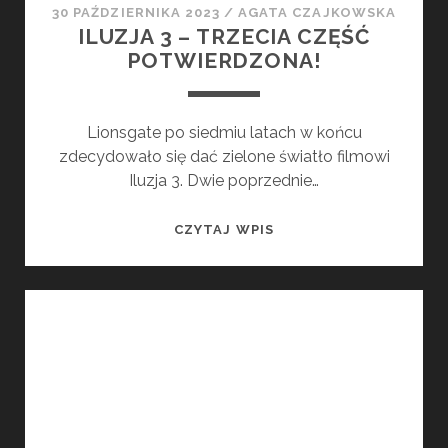
30 PAŹDZIERNIKA 2023
/
AGATA CZAJKOWSKA
ILUZJA 3 – TRZECIA CZĘŚĆ
POTWIERDZONA!
Lionsgate po siedmiu latach w końcu
zdecydowało się dać zielone światło filmowi
Iluzja 3. Dwie poprzednie…
ILUZJA
CZYTAJ WPIS
3
–
TRZECIA
CZĘŚĆ
POTWIERDZONA!