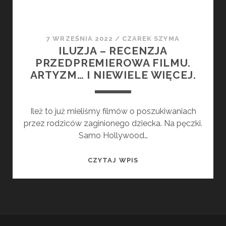
7 WRZEŚNIA 2022
/
CZAREK SZYMA
ILUZJA – RECENZJA
PRZEDPREMIEROWA FILMU.
ARTYZM… I NIEWIELE WIĘCEJ.
Ileż to już mieliśmy filmów o poszukiwaniach
przez rodziców zaginionego dziecka. Na pęczki.
Samo Hollywood…
ILUZJA
CZYTAJ WPIS
–
RECENZJA
PRZEDPREMIEROWA
FILMU.
ARTYZM…