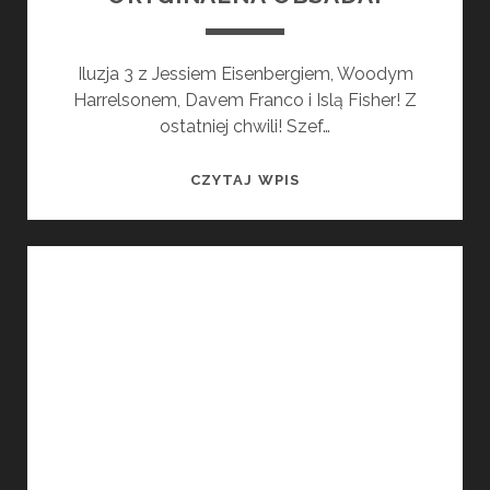
Iluzja 3 z Jessiem Eisenbergiem, Woodym
Harrelsonem, Davem Franco i Islą Fisher! Z
ostatniej chwili! Szef…
ILUZJA
CZYTAJ WPIS
3
–
POWRÓCI
ORYGINALNA
OBSADA!