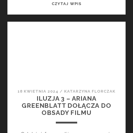
ILUZJA
CZYTAJ WPIS
3
Z
DATĄ
PREMIERY
18 KWIETNIA 2024
/
KATARZYNA FLORCZAK
ILUZJA 3 – ARIANA
GREENBLATT DOŁĄCZA DO
OBSADY FILMU