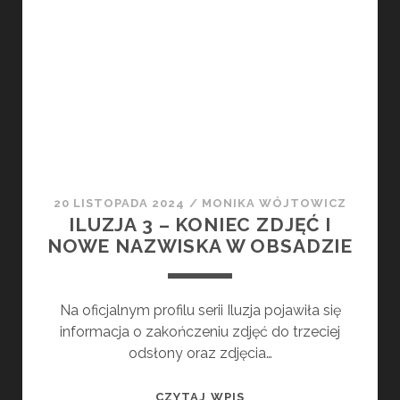
MAMY
KOLEJNY
ZWIASTUN!
20 LISTOPADA 2024
/
MONIKA WÓJTOWICZ
ILUZJA 3 – KONIEC ZDJĘĆ I
NOWE NAZWISKA W OBSADZIE
Na oficjalnym profilu serii Iluzja pojawiła się
informacja o zakończeniu zdjęć do trzeciej
odsłony oraz zdjęcia…
ILUZJA
CZYTAJ WPIS