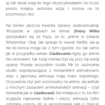
aż tak dużej wagi do tego nie przykładałem, bo to po
prostu kolejna, autorska wizja i można na to
przymrużyć oko.
Na koniec jeszcze kwestia oprawy audiowizualnej.
Wszędzie w opisach na temat
Zmory Wilka
spotykałem się ze frazą, że to „anime w świecie
Wiedźmina”. Okej, tak opisuje to nawet Netflix, ale ja
nie do końca mogę się z tym zgodzić, bo tak samo
jak w przypadku serialu
Castlevania
nigdy go anime
nie nazwałem, tak tutaj również był się przy tej wersji
upierał. Przede wszystkim studio Mir to zachodnie
studio współpracujące z koreańskimi animatorami,
więc z japońską animacja mają mało wspólnego.
Oczywiście styl jest wzorowany na anime, ale jednak
z mocnym zacięciem amerykańskich animacji – czyli
dokładnie jak w
Castlevanii.
Ale mniejsza o to, bo film
wygląda naprawdę ładnie i cieszy animacją tylko
odrobinę gorszą niż w wspomnianej serii o Draculi.