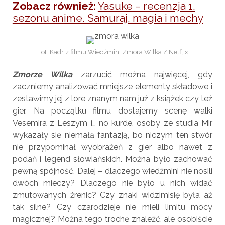
Zobacz również:
Yasuke – recenzja 1.
sezonu anime. Samuraj, magia i mechy
Fot. Kadr z filmu Wiedźmin: Zmora Wilka / Netflix
Zmorze Wilka
zarzucić można najwięcej, gdy
zaczniemy analizować mniejsze elementy składowe i
zestawimy jej z lore znanym nam już z książek czy też
gier. Na początku filmu dostajemy scenę walki
Vesemira z Leszym i… no kurde, osoby ze studia Mir
wykazały się niemałą fantazją, bo niczym ten stwór
nie przypominał wyobrażeń z gier albo nawet z
podań i legend słowiańskich. Można było zachować
pewną spójność. Dalej – dlaczego wiedźmini nie nosili
dwóch mieczy? Dlaczego nie było u nich widać
zmutowanych źrenic? Czy znaki widzimisię była aż
tak silne? Czy czarodzieje nie mieli limitu mocy
magicznej? Można tego trochę znaleźć, ale osobiście