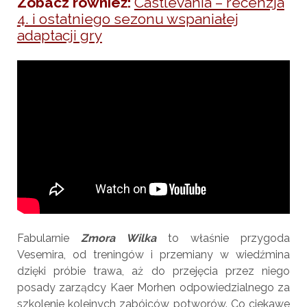
Zobacz również:
Castlevania – recenzja
4. i ostatniego sezonu wspaniałej
adaptacji gry
Fabularnie
Zmora Wilka
to właśnie przygoda
Vesemira, od treningów i przemiany w wiedźmina
dzięki próbie trawa, aż do przejęcia przez niego
posady zarządcy Kaer Morhen odpowiedzialnego za
szkolenie kolejnych zabójców potworów. Co ciekawe