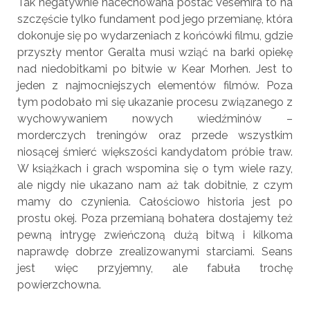
Tak negatywnie nacechowana postać Vesemira to na
szczęście tylko fundament pod jego przemianę, która
dokonuje się po wydarzeniach z końcówki filmu, gdzie
przyszły mentor Geralta musi wziąć na barki opiekę
nad niedobitkami po bitwie w Kear Morhen. Jest to
jeden z najmocniejszych elementów filmów. Poza
tym podobało mi się ukazanie procesu związanego z
wychowywaniem nowych wiedźminów –
morderczych treningów oraz przede wszystkim
niosącej śmierć większości kandydatom próbie traw.
W książkach i grach wspomina się o tym wiele razy,
ale nigdy nie ukazano nam aż tak dobitnie, z czym
mamy do czynienia. Całościowo historia jest po
prostu okej. Poza przemianą bohatera dostajemy też
pewną intrygę zwieńczoną dużą bitwą i kilkoma
naprawdę dobrze zrealizowanymi starciami. Seans
jest więc przyjemny, ale fabuła trochę
powierzchowna.