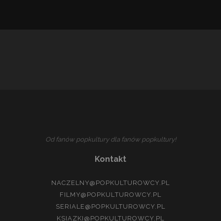
Od fanów popkultury dla fanów popkultury!
Kontakt
NACZELNY@POPKULTUROWCY.PL
FILMY@POPKULTUROWCY.PL
SERIALE@POPKULTUROWCY.PL
KSIAZKI@POPKULTUROWCY.PL