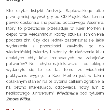
Kto czytał książki Andrzeja Sapkowskiego albo
przynajmniej ogrywał gry od CD Projekt Red, ten na
pewno doskonale zna postać poczciwego Vesemira,
który to przeważnie przesiaduje w Kaer Morhen i
ciepło wita wiedźminów, którzy szukają schronienia
podczas zim. Czy ktoś jednak zastanawiał się, jakie
wydarzenia z przeszłości zawiodły go do
wiedźmińskiej twierdzy i skłoniły do niańczenia kilku
ocalałych chłystków trenowanych na zabójców
potworów? No i chyba najciekawsze – co takiego
wydarzyło się te sto lat temu, że wiedźmini
praktycznie wyginęli, a Kaer Morhen jest w takim
opłakanym stanie? Na te pytania całkiem zgrabnie, a
na pewno interesująco, odpowiada nowy film z
netflixowego „uniwersum”
Wiedźmina
pod tytułem
Zmora Wilka
.