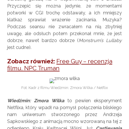
Przyczepić się można jedynie, że momentami
potworki w CGI trochę odstawały, a ich mniejszy
klatkaż sprawiał wrażenie zacinania. Muzyka?
Podczas seansu nie zwracałem na nią zbytniej
uwagę, ale odsłuch potem przekonał mnie, że jest
dobrze, nawet bardzo dobrze (
Monstrum’s Lullaby
jest cudne).
Zobacz również:
Free Guy – recenzja
filmu. NPC Truman
Fot. Kadr z filmu Wiedźmin: Zmora Wilka / Netflix
Wiedźmin: Zmora Wilka
to pewien eksperyment
Netflixa, który wpadł na pomysł połączenia bliskiego
nam uniwersum stworzonego przez Andrzeja
Sapkowskiego z animacją mocno wzorowaną na tej z
odległego Kraju Kwitnącej Wiśni. Już
Castlevania