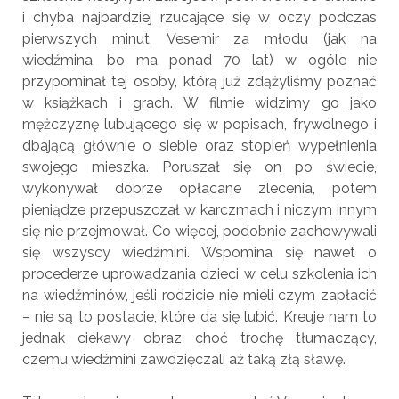
i chyba najbardziej rzucające się w oczy podczas
pierwszych minut, Vesemir za młodu (jak na
wiedźmina, bo ma ponad 70 lat) w ogóle nie
przypominał tej osoby, którą już zdążyliśmy poznać
w książkach i grach. W filmie widzimy go jako
mężczyznę lubującego się w popisach, frywolnego i
dbającą głównie o siebie oraz stopień wypełnienia
swojego mieszka. Poruszał się on po świecie,
wykonywał dobrze opłacane zlecenia, potem
pieniądze przepuszczał w karczmach i niczym innym
się nie przejmował. Co więcej, podobnie zachowywali
się wszyscy wiedźmini. Wspomina się nawet o
procederze uprowadzania dzieci w celu szkolenia ich
na wiedźminów, jeśli rodzicie nie mieli czym zapłacić
– nie są to postacie, które da się lubić. Kreuje nam to
jednak ciekawy obraz choć trochę tłumaczący,
czemu wiedźmini zawdzięczali aż taką złą sławę.