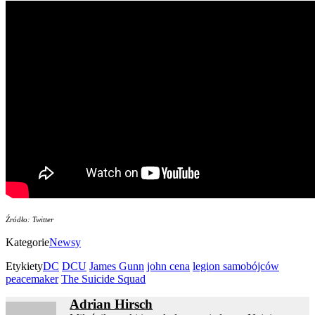
Źródło: Twitter
Kategorie
Newsy
Etykiety
DC
DCU
James Gunn
john cena
legion samobójców
peacemaker
The Suicide Squad
Adrian Hirsch