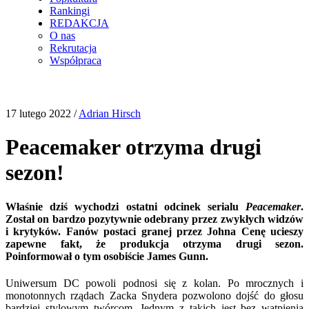
Rankingi
REDAKCJA
O nas
Rekrutacja
Współpraca
17 lutego 2022
/
Adrian Hirsch
Peacemaker otrzyma drugi
sezon!
Właśnie dziś wychodzi ostatni odcinek serialu
Peacemaker
.
Został on bardzo pozytywnie odebrany przez zwykłych widzów
i krytyków. Fanów postaci granej przez Johna Cenę ucieszy
zapewne fakt, że produkcja otrzyma drugi sezon.
Poinformował o tym osobiście James Gunn.
Uniwersum DC powoli podnosi się z kolan. Po mrocznych i
monotonnych rządach Zacka Snydera pozwolono dojść do głosu
bardziej stylowym twórcom. Jednym z takich jest bez wątpienia