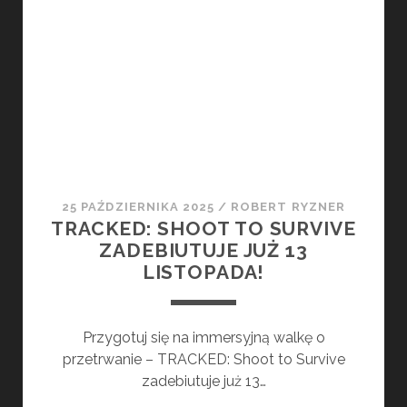
QUEST
CRAFT
ZAPOWIADAJĄ
GRĘ
GHOUL’S
SALOON
25 PAŹDZIERNIKA 2025
/
ROBERT RYZNER
TRACKED: SHOOT TO SURVIVE
ZADEBIUTUJE JUŻ 13
LISTOPADA!
Przygotuj się na immersyjną walkę o
przetrwanie – TRACKED: Shoot to Survive
zadebiutuje już 13…