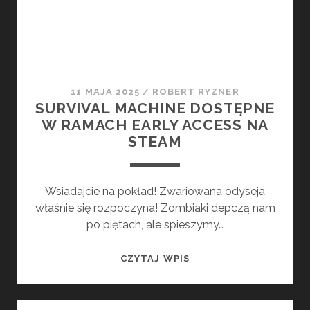
DATĄ
PREMIERY
11 MAJA 2025
/
ROBERT RYZNER
SURVIVAL MACHINE DOSTĘPNE
W RAMACH EARLY ACCESS NA
STEAM
Wsiadajcie na pokład! Zwariowana odyseja
właśnie się rozpoczyna! Zombiaki depczą nam
po piętach, ale spieszymy…
SURVIVAL
CZYTAJ WPIS
MACHINE
DOSTĘPNE
W