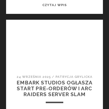
TRACKED:
CZYTAJ WPIS
SHOOT
TO
SURVIVE
ZADEBIUTUJE
JUŻ
13
LISTOPADA!
24 WRZEŚNIA 2025
/
PATRYCJA GRYLICKA
EMBARK STUDIOS OGŁASZA
START PRE-ORDERÓW I ARC
RAIDERS SERVER SLAM