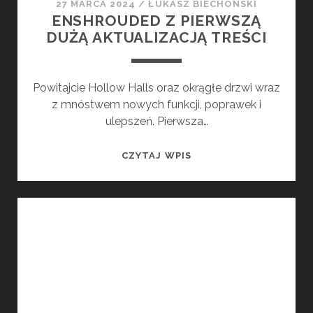
27 MARCA 2024
/
ŁUKASZ BIECHOŃSKI
ENSHROUDED Z PIERWSZĄ
DUŻĄ AKTUALIZACJĄ TREŚCI
Powitajcie Hollow Halls oraz okrągłe drzwi wraz
z mnóstwem nowych funkcji, poprawek i
ulepszeń. Pierwsza…
ENSHROUDED
CZYTAJ WPIS
Z
PIERWSZĄ
DUŻĄ
AKTUALIZACJĄ
TREŚCI