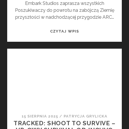
Embark Studios zaprasza wszystkich
Poszukiwaczy do powrotu na zabójczą Ziemię
przyszłości w nadchodzącej przygodzie ARC…
EMBARK
CZYTAJ WPIS
STUDIOS
OGŁASZA
START
PRE-
ORDERÓW
I
ARC
RAIDERS
SERVER
SLAM
15 SIERPNIA 2025
/
PATRYCJA GRYLICKA
TRACKED: SHOOT TO SURVIVE –