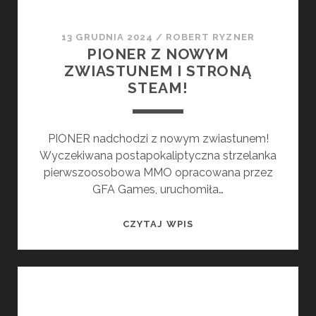
13 GRUDNIA 2024
/
ROBERT RYZNER
PIONER Z NOWYM
ZWIASTUNEM I STRONĄ
STEAM!
PIONER nadchodzi z nowym zwiastunem!
Wyczekiwana postapokaliptyczna strzelanka
pierwszoosobowa MMO opracowana przez
GFA Games, uruchomiła…
PIONER
CZYTAJ WPIS
Z
NOWYM
ZWIASTUNEM
I
STRONĄ