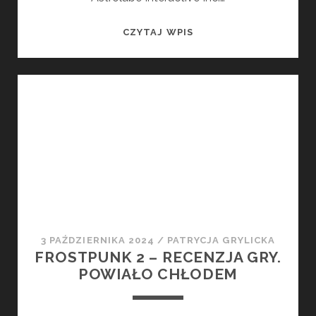
ALOFT
CZYTAJ WPIS
WYSTARTUJE
WE
WCZESNYM
DOSTĘPIE
JUŻ
15
STYCZNIA
3 PAŹDZIERNIKA 2024
/
PATRYCJA GRYLICKA
FROSTPUNK 2 – RECENZJA GRY.
POWIAŁO CHŁODEM