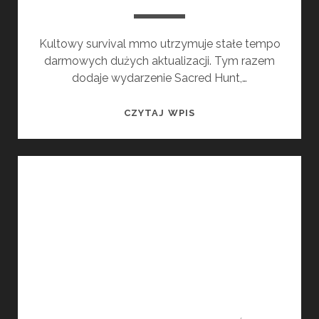
Kultowy survival mmo utrzymuje stałe tempo
darmowych dużych aktualizacji. Tym razem
dodaje wydarzenie Sacred Hunt,…
CONAN
CZYTAJ WPIS
EXILES
WPROWADZA
CZWARTĄ
DUŻĄ
AKTUALIZACJĘ
W
AGE
OF
WAR