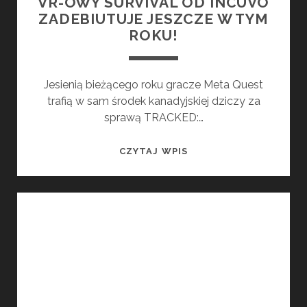
VR-OWY SURVIVAL OD INCUVO
ZADEBIUTUJE JESZCZE W TYM
ROKU!
Jesienią bieżącego roku gracze Meta Quest
trafią w sam środek kanadyjskiej dziczy za
sprawą TRACKED:…
TRACKED:
CZYTAJ WPIS
SHOOT
TO
SURVIVE
–
VR-
OWY
SURVIVAL
OD
INCUVO