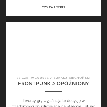
THE
CZYTAJ WPIS
CRUST
WŁAŚNIE
ZADEBIUTOWAŁO
NA
STEAMIE
27 CZERWCA 2024
/
ŁUKASZ BIECHOŃSKI
FROSTPUNK 2 OPÓŹNIONY
Twórcy gry wyjaśniają tę decyzję w
wiadomości opublikowanej na Steamie. Tak jak