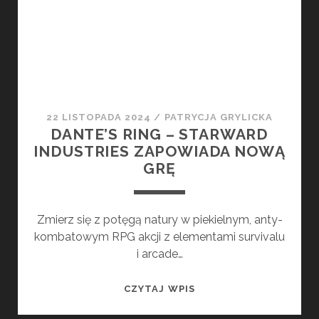
STEAM!
22 LISTOPADA 2024
/
PATRYCJA GRYLICKA
DANTE’S RING – STARWARD
INDUSTRIES ZAPOWIADA NOWĄ
GRĘ
Zmierz się z potęgą natury w piekielnym, anty-
kombatowym RPG akcji z elementami survivalu
i arcade…
DANTE’S
CZYTAJ WPIS
RING