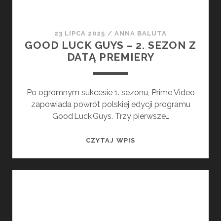
ZADEBIUTUJE
JESZCZE
W
23 LIPCA 2025
/
ANNA BALUTA
TYM
GOOD LUCK GUYS – 2. SEZON Z
ROKU!
DATĄ PREMIERY
Po ogromnym sukcesie 1. sezonu, Prime Video
zapowiada powrót polskiej edycji programu
Good Luck Guys. Trzy pierwsze…
GOOD
CZYTAJ WPIS
LUCK
GUYS
–
2.
SEZON
Z