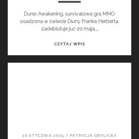
Dune: Awakening, survivalowa gra MMO
osadzona w świecie Diuny Franka Herberta,
zadebiutuje już 20 maja.…
DUNE:
CZYTAJ WPIS
AWAKENING
MA
OFICJALNĄ
DATĘ
PREMIERY.
GRA
UKAŻE
SIĘ
W
MAJU!
20 STYCZNIA 2025
/
PATRYCJA GRYLICKA