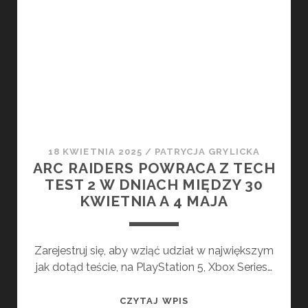
RAMACH
EARLY
ACCESS
NA
STEAM
18 KWIETNIA 2025
/
PATRYCJA GRYLICKA
ARC RAIDERS POWRACA Z TECH
TEST 2 W DNIACH MIĘDZY 30
KWIETNIA A 4 MAJA
Zarejestruj się, aby wziąć udział w największym
jak dotąd teście, na PlayStation 5, Xbox Series…
ARC
CZYTAJ WPIS