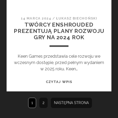
14 MARCA 2024
/
ŁUKASZ BIECHOŃSKI
TWÓRCY ENSHROUDED
PREZENTUJĄ PLANY ROZWOJU
GRY NA 2024 ROK
Keen Games przedstawia cele rozwoju we
wczesnym dostępie, przed pełnym wydaniem
w 2025 roku. Keen…
TWÓRCY
CZYTAJ WPIS
ENSHROUDED
PREZENTUJĄ
PLANY
1
2
NASTĘPNA STRONA
ROZWOJU
GRY