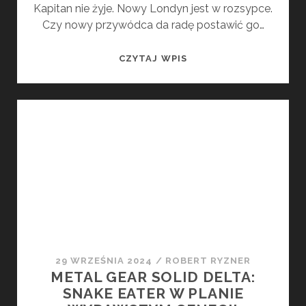
Kapitan nie żyje. Nowy Londyn jest w rozsypce.
Czy nowy przywódca da radę postawić go…
FROSTPUNK
CZYTAJ WPIS
2
–
RECENZJA
GRY.
POWIAŁO
CHŁODEM
29 WRZEŚNIA 2024
/
ROBERT RYZNER
METAL GEAR SOLID DELTA:
SNAKE EATER W PLANIE