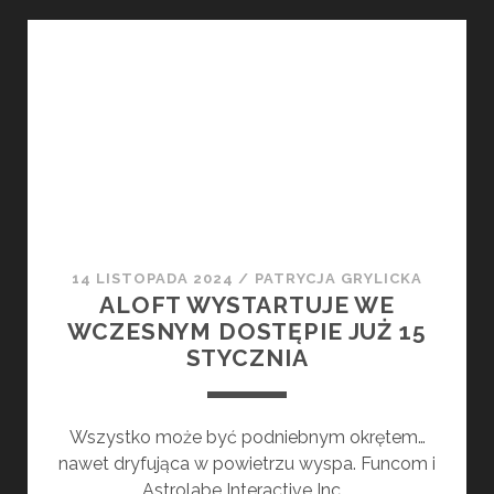
–
STARWARD
INDUSTRIES
ZAPOWIADA
NOWĄ
GRĘ
14 LISTOPADA 2024
/
PATRYCJA GRYLICKA
ALOFT WYSTARTUJE WE
WCZESNYM DOSTĘPIE JUŻ 15
STYCZNIA
Wszystko może być podniebnym okrętem…
nawet dryfująca w powietrzu wyspa. Funcom i
Astrolabe Interactive Inc.…