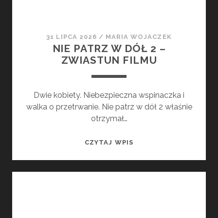
31 LIPCA 2026
/
MARIA WOJACZEK
NIE PATRZ W DÓŁ 2 –
ZWIASTUN FILMU
Dwie kobiety. Niebezpieczna wspinaczka i
walka o przetrwanie. Nie patrz w dół 2 właśnie
otrzymał…
NIE
CZYTAJ WPIS
PATRZ
W
DÓŁ
2
–
ZWIASTUN