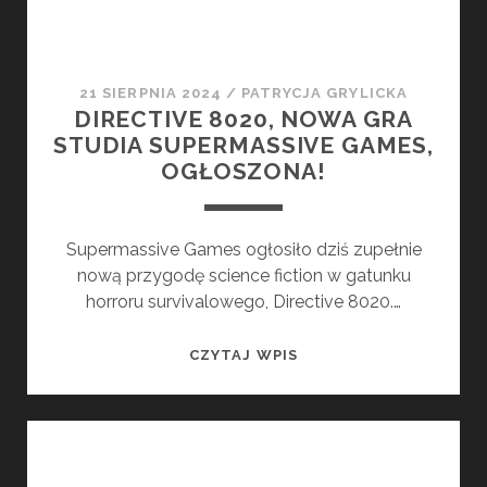
21 SIERPNIA 2024
/
PATRYCJA GRYLICKA
DIRECTIVE 8020, NOWA GRA
STUDIA SUPERMASSIVE GAMES,
OGŁOSZONA!
Supermassive Games ogłosiło dziś zupełnie
nową przygodę science fiction w gatunku
horroru survivalowego, Directive 8020.…
DIRECTIVE
CZYTAJ WPIS
8020,
NOWA
GRA
STUDIA
SUPERMASSIVE