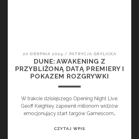
GAMES,
OGŁOSZONA!
20 SIERPNIA 2024
/
PATRYCJA GRYLICKA
DUNE: AWAKENING Z
PRZYBLIŻONĄ DATĄ PREMIERY I
POKAZEM ROZGRYWKI
W trakcie dzisiejszego Opening Night Live,
Geoff Keighley zapewnił milionom widzów
emocjonujący start targów Gamescom…
DUNE:
CZYTAJ WPIS
AWAKENING