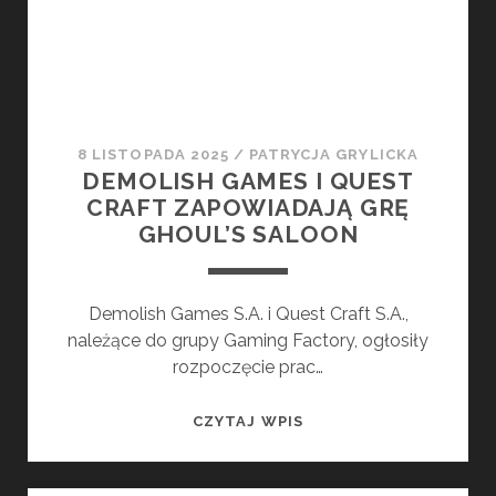
FILMU
8 LISTOPADA 2025
/
PATRYCJA GRYLICKA
DEMOLISH GAMES I QUEST
CRAFT ZAPOWIADAJĄ GRĘ
GHOUL’S SALOON
Demolish Games S.A. i Quest Craft S.A.,
należące do grupy Gaming Factory, ogłosiły
rozpoczęcie prac…
DEMOLISH
CZYTAJ WPIS
GAMES
I