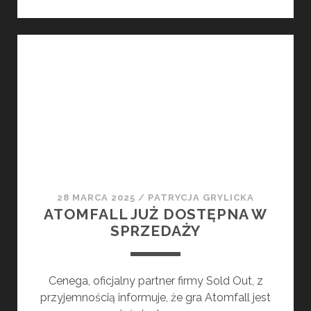
RAIDERS
POWRACA
Z
TECH
TEST
2
W
DNIACH
MIĘDZY
30
KWIETNIA
A
28 MARCA 2025
/
PATRYCJA GRYLICKA
4
ATOMFALL JUŻ DOSTĘPNA W
MAJA
SPRZEDAŻY
Cenega, oficjalny partner firmy Sold Out, z
przyjemnością informuje, że gra Atomfall jest