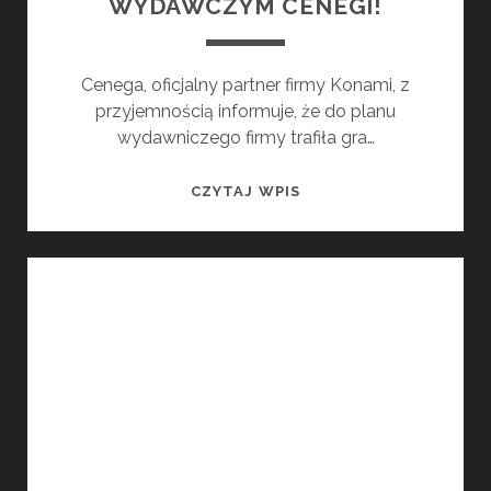
WYDAWCZYM CENEGI!
Cenega, oficjalny partner firmy Konami, z
przyjemnością informuje, że do planu
wydawniczego firmy trafiła gra…
METAL
CZYTAJ WPIS
GEAR
SOLID
DELTA:
SNAKE
EATER
W
PLANIE
WYDAWCZYM
CENEGI!