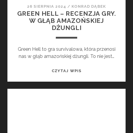
26 SIERPNIA 2024
/
KONRAD DĄBEK
GREEN HELL – RECENZJA GRY.
W GŁĄB AMAZOŃSKIEJ
DŻUNGLI
Green Hell to gra survivalowa, która przenosi
nas w głąb amazońskiej dżungli. To nie jest…
GREEN
CZYTAJ WPIS
HELL
–
RECENZJA
GRY.
W
GŁĄB
AMAZOŃSKIEJ
DŻUNGLI