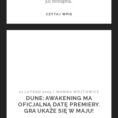
już dostępna…
ATOMFALL
CZYTAJ WPIS
JUŻ
DOSTĘPNA
W
SPRZEDAŻY
21 LUTEGO 2025
/
MONIKA WÓJTOWICZ
DUNE: AWAKENING MA
OFICJALNĄ DATĘ PREMIERY.
GRA UKAŻE SIĘ W MAJU!