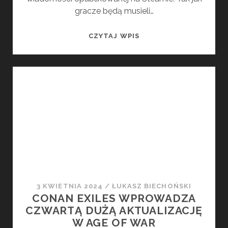
gracze będą musieli…
FROSTPUNK
CZYTAJ WPIS
2
OPÓŹNIONY
3 KWIETNIA 2024
/
ŁUKASZ BIECHOŃSKI
CONAN EXILES WPROWADZA
CZWARTĄ DUŻĄ AKTUALIZACJĘ
W AGE OF WAR