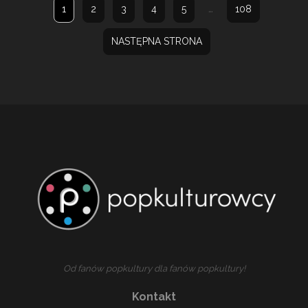
…
1
2
3
4
5
108
NASTĘPNA STRONA
Od fanów popkultury dla fanów popkultury!
Kontakt