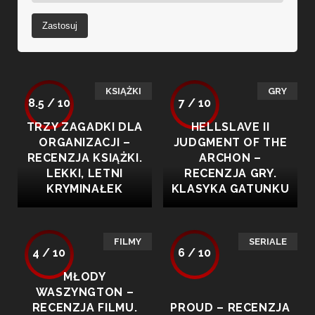
Zastosuj
KSIĄŻKI
GRY
8.5 / 10
7 / 10
TRZY ZAGADKI DLA
HELLSLAVE II
ORGANIZACJI –
JUDGMENT OF THE
RECENZJA KSIĄŻKI.
ARCHON –
LEKKI, LETNI
RECENZJA GRY.
KRYMINAŁEK
KLASYKA GATUNKU
FILMY
SERIALE
4 / 10
6 / 10
MŁODY
WASZYNGTON –
RECENZJA FILMU.
PROUD – RECENZJA