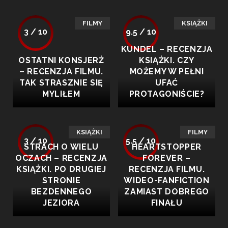
FILMY
KSIĄŻKI
3 / 10
9.5 / 10
KUNDEL – RECENZJA
OSTATNI KONSJERŻ
KSIĄŻKI. CZY
– RECENZJA FILMU.
MOŻEMY W PEŁNI
TAK STRASZNIE SIĘ
UFAĆ
MYLIŁEM
PROTAGONIŚCIE?
KSIĄŻKI
FILMY
3 / 10
5.5 / 10
STRACH O WIELU
HEARTSTOPPER
OCZACH – RECENZJA
FOREVER –
KSIĄŻKI. PO DRUGIEJ
RECENZJA FILMU.
STRONIE
WIDEO-FANFICTION
BEZDENNEGO
ZAMIAST DOBREGO
JEZIORA
FINAŁU