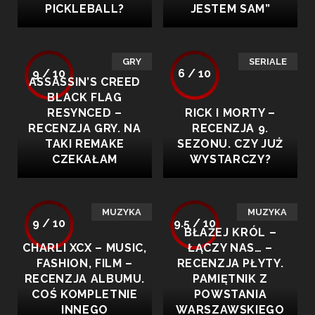
PICKLEBALL?
JESTEM SAM”
GRY
SERIALE
9 / 10
6 / 10
ASSASSIN’S CREED
BLACK FLAG
RESYNCED –
RICK I MORTY –
RECENZJA GRY. NA
RECENZJA 9.
TAKI REMAKE
SEZONU. CZY JUŻ
CZEKAŁAM
WYSTARCZY?
MUZYKA
MUZYKA
9 / 10
9.5 / 10
BŁAŻEJ KRÓL –
CHARLI XCX – MUSIC,
ŁĄCZY NAS… –
FASHION, FILM –
RECENZJA PŁYTY.
RECENZJA ALBUMU.
PAMIĘTNIK Z
COŚ KOMPLETNIE
POWSTANIA
INNEGO
WARSZAWSKIEGO