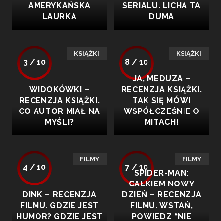
AMERYKAŃSKA
SERIALU. LICHA TA
LAURKA
DUMA
KSIĄŻKI
KSIĄŻKI
3 / 10
8 / 10
JA, MEDUZA –
WIDOKÓWKI –
RECENZJA KSIĄŻKI.
RECENZJA KSIĄŻKI.
TAK SIĘ MÓWI
CO AUTOR MIAŁ NA
WSPÓŁCZEŚNIE O
MYŚLI?
MITACH!
FILMY
FILMY
4 / 10
7 / 10
SPIDER-MAN:
CAŁKIEM NOWY
DINK – RECENZJA
DZIEŃ – RECENZJA
FILMU. GDZIE JEST
FILMU. WSTAŃ,
HUMOR? GDZIE JEST
POWIEDZ “NIE