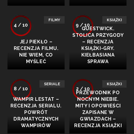
FILMY
KSIĄŻKI
4 / 10
9 / 10
QUESTWICK.
STOLICA PRZYGODY
JEJ PIEKŁO –
– RECENZJA
RECENZJA FILMU.
KSIĄŻKI-GRY.
NIE WIEM, CO
KIEŁBASIANA
MYŚLEĆ
SPRAWA
SERIALE
KSIĄŻKI
8 / 10
2 / 10
PRZEWODNIK PO
WAMPIR LESTAT –
NOCNYM NIEBIE.
RECENZJA SERIALU.
MITY I OPOWIEŚCI
POWRÓT
ZAPISANE W
DRAMATYCZNYCH
GWIAZDACH –
WAMPIRÓW
RECENZJA KSIĄŻKI